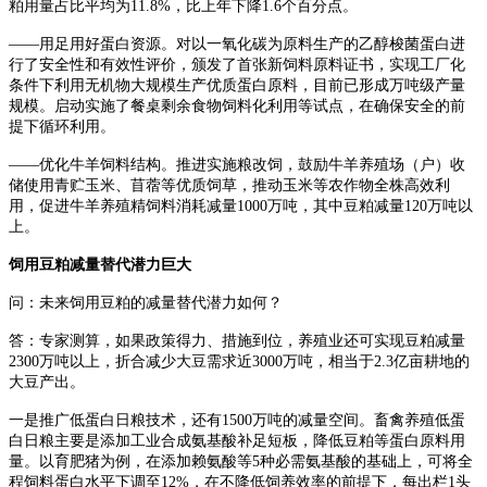
粕用量占比平均为11.8%，比上年下降1.6个百分点。
——用足用好蛋白资源。对以一氧化碳为原料生产的乙醇梭菌蛋白进
行了安全性和有效性评价，颁发了首张新饲料原料证书，实现工厂化
条件下利用无机物大规模生产优质蛋白原料，目前已形成万吨级产量
规模。启动实施了餐桌剩余食物饲料化利用等试点，在确保安全的前
提下循环利用。
——优化牛羊饲料结构。推进实施粮改饲，鼓励牛羊养殖场（户）收
储使用青贮玉米、苜蓿等优质饲草，推动玉米等农作物全株高效利
用，促进牛羊养殖精饲料消耗减量1000万吨，其中豆粕减量120万吨以
上。
饲用豆粕减量替代潜力巨大
问：未来饲用豆粕的减量替代潜力如何？
答：专家测算，如果政策得力、措施到位，养殖业还可实现豆粕减量
2300万吨以上，折合减少大豆需求近3000万吨，相当于2.3亿亩耕地的
大豆产出。
一是推广低蛋白日粮技术，还有1500万吨的减量空间。畜禽养殖低蛋
白日粮主要是添加工业合成氨基酸补足短板，降低豆粕等蛋白原料用
量。以育肥猪为例，在添加赖氨酸等5种必需氨基酸的基础上，可将全
程饲料蛋白水平下调至12%，在不降低饲养效率的前提下，每出栏1头