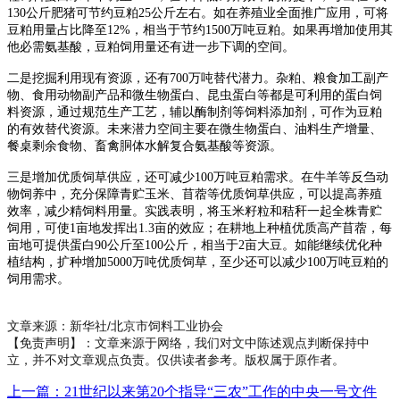
130公斤肥猪可节约豆粕25公斤左右。如在养殖业全面推广应用，可将
豆粕用量占比降至12%，相当于节约1500万吨豆粕。如果再增加使用其
他必需氨基酸，豆粕饲用量还有进一步下调的空间。
二是挖掘利用现有资源，还有700万吨替代潜力。杂粕、粮食加工副产
物、食用动物副产品和微生物蛋白、昆虫蛋白等都是可利用的蛋白饲
料资源，通过规范生产工艺，辅以酶制剂等饲料添加剂，可作为豆粕
的有效替代资源。未来潜力空间主要在微生物蛋白、油料生产增量、
餐桌剩余食物、畜禽胴体水解复合氨基酸等资源。
三是增加优质饲草供应，还可减少100万吨豆粕需求。在牛羊等反刍动
物饲养中，充分保障青贮玉米、苜蓿等优质饲草供应，可以提高养殖
效率，减少精饲料用量。实践表明，将玉米籽粒和秸秆一起全株青贮
饲用，可使1亩地发挥出1.3亩的效应；在耕地上种植优质高产苜蓿，每
亩地可提供蛋白90公斤至100公斤，相当于2亩大豆。如能继续优化种
植结构，扩种增加5000万吨优质饲草，至少还可以减少100万吨豆粕的
饲用需求。
文章来源：新华社/北京市饲料工业协会
【免责声明】：文章来源于网络，我们对文中陈述观点判断保持中
立，并不对文章观点负责。仅供读者参考。版权属于原作者。
上一篇：21世纪以来第20个指导“三农”工作的中央一号文件