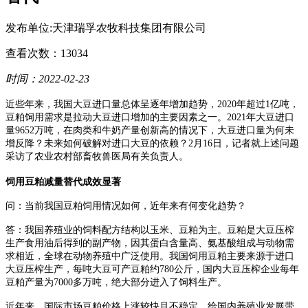
发布单位:天津瑞孚农牧科技集团有限公司
查看次数：13034
时间：2022-02-23
近些年来，我国大豆进口量总体呈逐年增加趋势，2020年超过1亿吨，
豆粕饲用需求是拉动大豆进口增加的主要因素之一。2021年大豆进口
量9652万吨，在肉类和牛奶产量创新高的情况下，大豆进口量为何未
增反降？未来如何破解对进口大豆的依赖？2月16日，记者就上述问题
采访了农业农村部畜牧兽医局有关负责人。
饲用豆粕减量替代成效显著
问：当前我国豆粕饲用情况如何，近年来有何变化趋势？
答：我国养殖业的饲料配方结构以玉米、豆粕为主。豆粕是大豆压榨
生产食用油后得到的副产物，因其蛋白含量高、氨基酸组成与动物需
求相近，全球在动物养殖中广泛使用。我国饲用豆粕主要来源于进口
大豆压榨生产，每吨大豆可产豆粕约780公斤，国内大豆压榨企业每年
豆粕产量为7000多万吨，绝大部分进入了饲料生产。
近年来，国际市场豆粕价格上涨较快且不稳定，给国内养殖业发展带