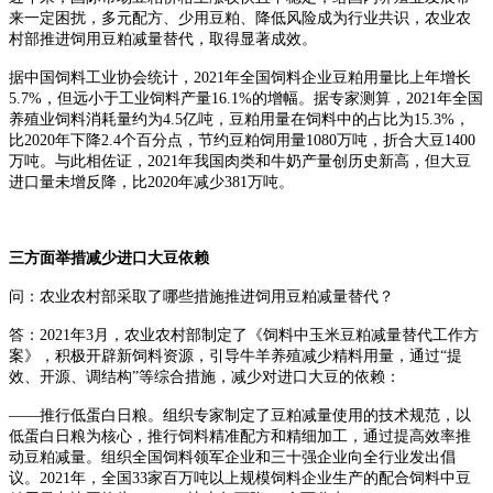
来一定困扰，多元配方、少用豆粕、降低风险成为行业共识，农业农
村部推进饲用豆粕减量替代，取得显著成效。
据中国饲料工业协会统计，2021年全国饲料企业豆粕用量比上年增长
5.7%，但远小于工业饲料产量16.1%的增幅。据专家测算，2021年全国
养殖业饲料消耗量约为4.5亿吨，豆粕用量在饲料中的占比为15.3%，
比2020年下降2.4个百分点，节约豆粕饲用量1080万吨，折合大豆1400
万吨。与此相佐证，2021年我国肉类和牛奶产量创历史新高，但大豆
进口量未增反降，比2020年减少381万吨。
三方面举措减少进口大豆依赖
问：农业农村部采取了哪些措施推进饲用豆粕减量替代？
答：2021年3月，农业农村部制定了《饲料中玉米豆粕减量替代工作方
案》，积极开辟新饲料资源，引导牛羊养殖减少精料用量，通过“提
效、开源、调结构”等综合措施，减少对进口大豆的依赖：
——推行低蛋白日粮。组织专家制定了豆粕减量使用的技术规范，以
低蛋白日粮为核心，推行饲料精准配方和精细加工，通过提高效率推
动豆粕减量。组织全国饲料领军企业和三十强企业向全行业发出倡
议。2021年，全国33家百万吨以上规模饲料企业生产的配合饲料中豆