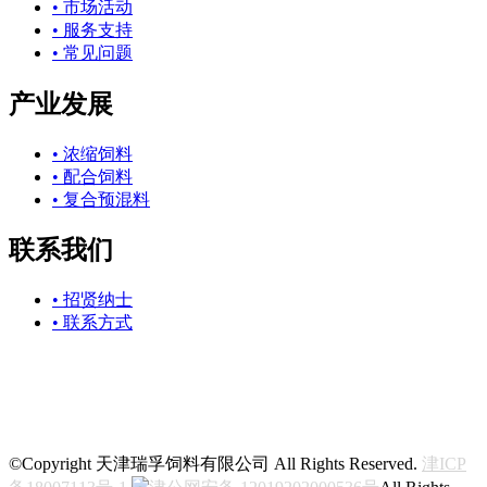
• 市场活动
• 服务支持
• 常见问题
产业发展
• 浓缩饲料
• 配合饲料
• 复合预混料
联系我们
• 招贤纳士
• 联系方式
关注我们
©Copyright 天津瑞孚饲料有限公司 All Rights Reserved.
津ICP