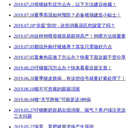
2019.07.25
母猪缺乳症怎么办，以下方法建议收藏！
2019.07.18
夏季高湿如何预防？必备猪场建造小贴士！
2019.07.18
“非瘟”防控 - 这些消毒误区您踩雷了吗？
2019.07.09
这样饲喂母猪容易获得高产！饲喂方法很重要
2019.07.05
都说外购仔猪难养？其实只需做好六点
2019.07.05
畜禽热应激了怎么办？快看下面这篇干货分享
2019.06.25
仔猪腹泻怎么办？快来看看这篇文章！
2019.06.20
夏季猪皮肤病，有这些信号就要赶紧处理了！
2019.06.10
猪不可忽视的眼屎泪斑
2019.06.04
猪“关节肿胀”可能是这3种病
2019.05.27
仔猪断奶容易出现消瘦、喘气？养户须注意这
三大问题
2019.05.27
保育、育肥猪胃溃疡产生原因