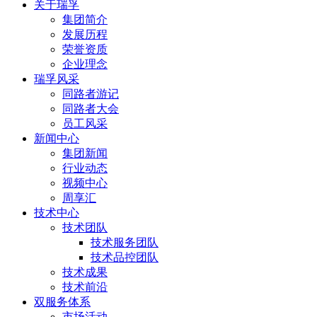
关于瑞孚
集团简介
发展历程
荣誉资质
企业理念
瑞孚风采
同路者游记
同路者大会
员工风采
新闻中心
集团新闻
行业动态
视频中心
周享汇
技术中心
技术团队
技术服务团队
技术品控团队
技术成果
技术前沿
双服务体系
市场活动