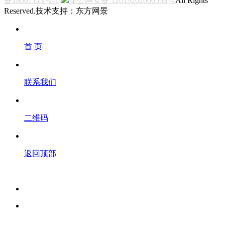
备18007113号-1
津公网安备 12019202000536号
All Rights
Reserved.技术支持：东方网景
首 页
联系我们
二维码
返回顶部