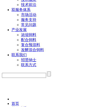
技术前沿
双服务体系
市场活动
服务支持
常见问题
产业发展
浓缩饲料
配合饲料
复合预混料
发酵混合饲料
联系我们
招贤纳士
联系方式
首页