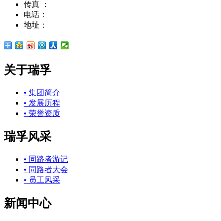
传真 ：
022-23796002
电话：
022-23797008
地址：
天津市华苑产业园工华道2号天百中心10号楼
关于瑞孚
• 集团简介
• 发展历程
• 荣誉资质
瑞孚风采
• 同路者游记
• 同路者大会
• 员工风采
新闻中心