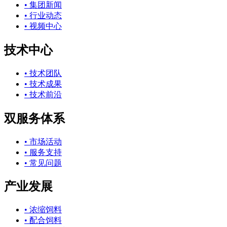
• 集团新闻
• 行业动态
• 视频中心
技术中心
• 技术团队
• 技术成果
• 技术前沿
双服务体系
• 市场活动
• 服务支持
• 常见问题
产业发展
• 浓缩饲料
• 配合饲料