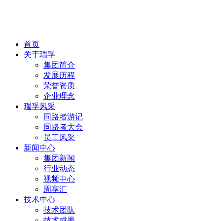
首页
关于瑞孚
集团简介
发展历程
荣誉资质
企业理念
瑞孚风采
同路者游记
同路者大会
员工风采
新闻中心
集团新闻
行业动态
视频中心
周享汇
技术中心
技术团队
技术成果