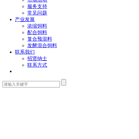
服务支持
常见问题
产业发展
浓缩饲料
配合饲料
复合预混料
发酵混合饲料
联系我们
招贤纳士
联系方式