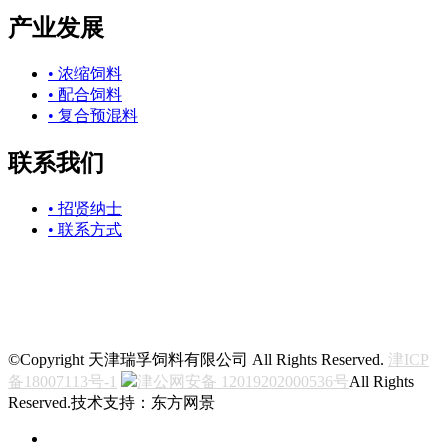
产业发展
• 浓缩饲料
• 配合饲料
• 复合预混料
联系我们
• 招贤纳士
• 联系方式
关注我们
©Copyright 天津瑞孚饲料有限公司 All Rights Reserved.
津ICP
备18007113号-1
津公网安备 12019202000536号
All Rights
Reserved.技术支持：东方网景