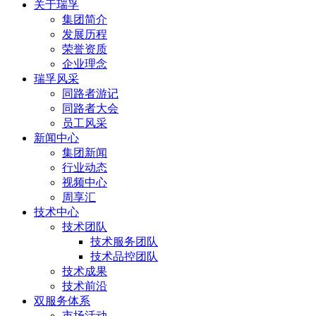
关于瑞孚
集团简介
发展历程
荣誉资质
企业理念
瑞孚风采
同路者游记
同路者大会
员工风采
新闻中心
集团新闻
行业动态
视频中心
周享汇
技术中心
技术团队
技术服务团队
技术品控团队
技术成果
技术前沿
双服务体系
市场活动