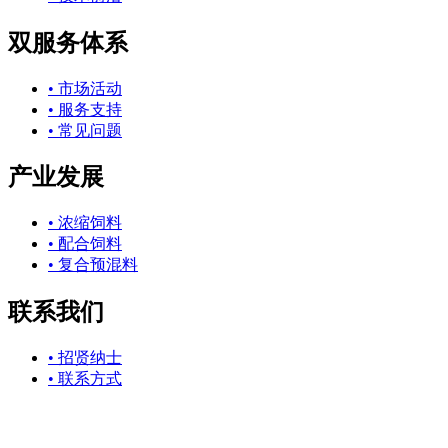
双服务体系
• 市场活动
• 服务支持
• 常见问题
产业发展
• 浓缩饲料
• 配合饲料
• 复合预混料
联系我们
• 招贤纳士
• 联系方式