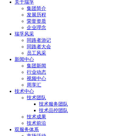
关于瑞孚
集团简介
发展历程
荣誉资质
企业理念
瑞孚风采
同路者游记
同路者大会
员工风采
新闻中心
集团新闻
行业动态
视频中心
周享汇
技术中心
技术团队
技术服务团队
技术品控团队
技术成果
技术前沿
双服务体系
市场活动