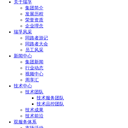
关于瑞孚
集团简介
发展历程
荣誉资质
企业理念
瑞孚风采
同路者游记
同路者大会
员工风采
新闻中心
集团新闻
行业动态
视频中心
周享汇
技术中心
技术团队
技术服务团队
技术品控团队
技术成果
技术前沿
双服务体系
市场活动