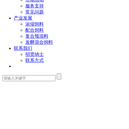
服务支持
常见问题
产业发展
浓缩饲料
配合饲料
复合预混料
发酵混合饲料
联系我们
招贤纳士
联系方式