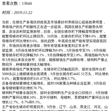
查看次数：13644
时间：2019-11-22
当前，生猪生产各项扶持政策及市场看好对养殖信心提振效果明显，
养殖场户的生产积极性正在进一步提高，我国生猪生产积极势头明
显。农业农村部监测表明，目前，全国生猪存栏下降幅度明显收窄，
能繁母猪存栏环比止降回升。10月份，生猪存栏环比下降0.6%，能繁
母猪存栏环比增长0.6%。按此趋势，年底前生猪产能有望实现探底回
升，市场供应将逐步增加，明年有望基本恢复到正常水平。
据监测，8月份生猪存栏环比降幅为9.8%，9月份收窄至3%；8月份能
繁母猪存栏环比降幅为9.1%，9月份降幅收窄至2.8%。两项指标均为今
年3月份以来首次收窄。目前，规模猪场生产由降转增，猪饲料产量止
降回升，种猪销量持续大幅增长。
规模养殖场生产恢复较快，生猪存栏已经触底回升。据对全国年出栏
5000头以上规模猪场全面调查，9月份生猪存栏4445.51万头，环比增长
0.6%；能繁母猪存栏610.47万头，环比增长3.7%。
后备母猪销量继续大幅增长。据对100家重点种猪企业监测，9月份后
备母猪销量环比增长70.7%。
猪饲料产销量全面回升。据对全国饲料生产企业全口径统计，9月份猪
饲料产量环比增长10%，其中仔猪料、母猪料、育肥猪料产量环比分别
增长12.7%、8.7%和9.1%。
主产省份生猪存栏明显回升。9月份，辽宁、山东、黑龙江、河北、山