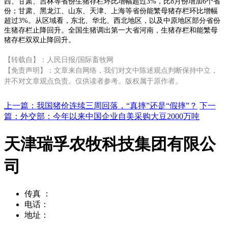
西、甘肃、吉林等省份生猪存栏环比增幅超过3%，比8月份增加6个省
份；甘肃、黑龙江、山东、天津、上海等省份能繁母猪存栏环比增幅
超过3%。从区域看，东北、华北、西北地区，以及中原地区部分省份
生猪存栏止降回升。全国生猪调出第一大省河南，生猪存栏和能繁母
猪存栏双双止降回升。
【转载自】：人民日报/国际畜牧网
【免责声明】：文章来自网络，我们对文中陈述观点判断保持中立，
并不对文章观点负责。仅供读者参考。版权属于原作者。
上一篇：我国猪价连续三周回落，“真摔”还是“假摔”？
下一
篇：外交部：今年以来中国企业自美采购大豆2000万吨
天津瑞孚农牧科技集团有限公
司
传真 ：
022-23796002
电话：
022-23797008
地址：
天津市华苑产业园工华道2号天百中心10号楼