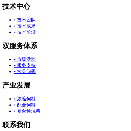
技术中心
• 技术团队
• 技术成果
• 技术前沿
双服务体系
• 市场活动
• 服务支持
• 常见问题
产业发展
• 浓缩饲料
• 配合饲料
• 复合预混料
联系我们