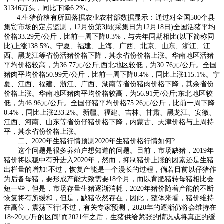
31346万头，同比下降6.2%。
4.生猪价格有所回落据农业农村部数据显示：通过对全国500个县
集贸市场的定点监测，12月份第3周(采集日为12月18日)全国活猪平均
价格33.29元/公斤，比前一周下降0.3%，与去年同期相比(以下简称同
比)上涨138.5%。宁夏、福建、上海、广西、北京、山东、浙江、江
西、黑龙江等省份活猪价格下降，其余省份价格上涨。华南地区活猪
平均价格较高，为36.77元/公斤;西北地区较低，为30.76元/公斤。全国
猪肉平均价格50.99元/公斤，比前一周下降0.4%，同比上涨115.1%。宁
夏、江西、福建、浙江、广西、湖南等省份猪肉价格下降，其余省份
价格上涨。华南地区猪肉平均价格较高，为56.91元/公斤;东北地区较
低，为46.96元/公斤。全国仔猪平均价格75.26元/公斤，比前一周下降
0.4%，同比上涨233.2%。新疆、福建、吉林、甘肃、黑龙江、安徽、
江西、河南、山东等省份仔猪价格下降，内蒙古、天津价格与上周持
平，其余省份价格上涨。
二、2020年生猪行情预测2020年生猪价格行情如何?
这个问题是很多养殖户想知道的问题。目前，市场缺猪，2019年
猪价将以稳中有升进入2020年，然而，抑制猪价上涨的因素还是生猪
出栏量的增加!不过，恢复产能是一个漫长的过程，倘若目前以仔猪作
为后备母猪，要形成产能大致需要18个月，而以育肥猪转母猪相比会
短一些，但是，市场存量生猪逐渐消耗，2020年猪价随着产能的不断
恢复将有所缓和，但是，缺猪依然存在，因此，整体来看，猪价维持
在高位，震荡下行!不过，有关专家预测，2020年的逐渐仍将会维持在
18~20元/斤的区间!而2021年之后，生猪供给紧张的情况或将真正的缓