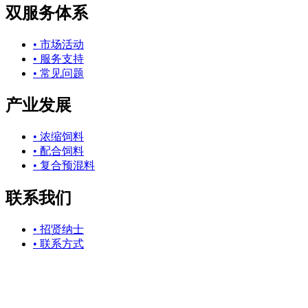
双服务体系
• 市场活动
• 服务支持
• 常见问题
产业发展
• 浓缩饲料
• 配合饲料
• 复合预混料
联系我们
• 招贤纳士
• 联系方式
关注我们