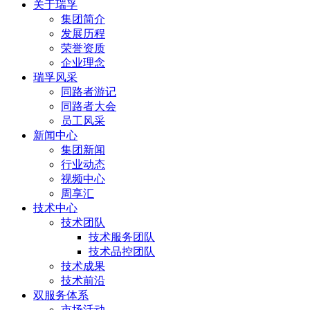
关于瑞孚
集团简介
发展历程
荣誉资质
企业理念
瑞孚风采
同路者游记
同路者大会
员工风采
新闻中心
集团新闻
行业动态
视频中心
周享汇
技术中心
技术团队
技术服务团队
技术品控团队
技术成果
技术前沿
双服务体系
市场活动