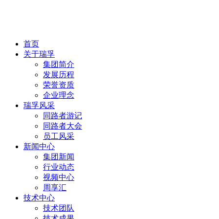
首页
关于瑞孚
集团简介
发展历程
荣誉资质
企业理念
瑞孚风采
同路者游记
同路者大会
员工风采
新闻中心
集团新闻
行业动态
视频中心
周享汇
技术中心
技术团队
技术成果