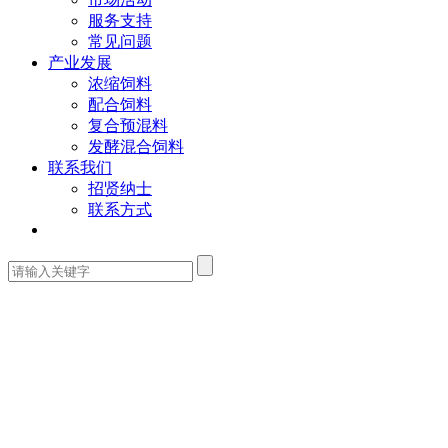
服务支持
常见问题
产业发展
浓缩饲料
配合饲料
复合预混料
发酵混合饲料
联系我们
招贤纳士
联系方式