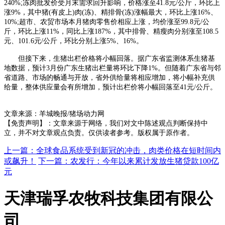
240%;冻肉批发价受月末需求回升影响，价格涨至41.8元/公斤，环比上
涨9%，其中猪(有皮上)肉(冻)、精排骨(冻)涨幅最大，环比上涨16%、
10%;超市、农贸市场本月猪肉零售价相应上涨，均价涨至99.8元/公
斤，环比上涨11%，同比上涨187%，其中排骨、精瘦肉分别涨至108.5
元、101.6元/公斤，环比分别上涨5%、16%。
但接下来，生猪出栏价格将小幅回落。据广东省监测体系生猪基
地数据，预计3月份广东生猪出栏量将环比下降1%。但随着广东省与邻
省道路、市场的畅通与开放，省外供给量将相应增加，将小幅补充供
给量，整体供应量会有所增加，预计出栏价将小幅回落至41元/公斤。
文章来源：羊城晚报/猪场动力网
【免责声明】：文章来源于网络，我们对文中陈述观点判断保持中
立，并不对文章观点负责。仅供读者参考。版权属于原作者。
上一篇：全球食品系统受到新冠的冲击，肉类价格在短时间内
或飙升！
下一篇：农发行：今年以来累计发放生猪贷款100亿
元
天津瑞孚农牧科技集团有限公
司