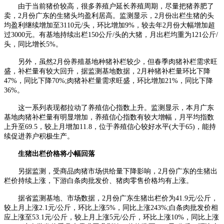
由于当前猪价较高，很多养殖户延长养殖周期，尽量把猪养肥了
卖，2月份广东的生猪头均盈利居高。监测显示，2月份出栏生猪的头
均盈利继续增加至3110元/头，环比增加9%，较去年2月份大幅增加超
过3000元。有基地持续出栏150公斤/头的大猪，月出栏均重为121公斤/
头，同比增长5%。
另外，虽然2月份养殖基地种猪补栏较少，但春季肉猪补栏需求旺
盛，补栏量有较大回升，据监测基地数据，2月种猪补栏量环比下降
47%，同比下降70%;肉猪补栏量需求旺盛，环比增加21%，同比下降
36%。
这一系列表现都拉动了养殖信心指数上升。监测显示，本月广东
基地肉猪补栏量有明显增加，养殖信心指数有较大增幅，月平均指数
上升至69.5，较上月增加11.8，位于养殖信心较好水平(大于65)，能持
续促进养户积极生产。
生猪出栏价格将小幅回落
另据监测，受商品肉猪市场供给量下降影响，2月份广东的生猪出
栏价持续上涨，下游白条肉批发价、猪肉零售价格均有上涨。
据省监测基地、市场数据，2月份广东生猪出栏价为41.9元/公斤，
较上月上涨2.1元/公斤，环比上涨5%，同比上涨243%;白条肉批发价相
应上涨至53.1元/公斤，较上月上涨5元/公斤，环比上涨10%，同比上涨