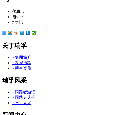
传真 ：
022-23796002
电话：
022-23797008
地址：
天津市华苑产业园工华道2号天百中心10号楼
关于瑞孚
• 集团简介
• 发展历程
• 荣誉资质
瑞孚风采
• 同路者游记
• 同路者大会
• 员工风采
新闻中心