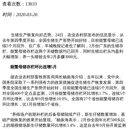
查看次数：13633
时间：2020-03-26
生猪生产恢复向好态势。24日，农业农村部发布的信息显示，从
去年第四季度开始，全国生猪生产形势开始好转，目前能繁母猪已连
续5个月回升。在广东，羊城晚报记者也了解到，2月份广东的生猪存
栏、能繁母猪存栏这两个关键数据均已回升，同时生猪出栏头均盈利
大幅增加，养一头猪较去年2月多赚3000元。
能繁母猪存栏环比连增5月
据农业农村部畜牧兽医局局长杨振海介绍，去年以来，党中央、
国务院采取了一系列强有力的政策措施促进生猪生产恢复发展，第四
季度全国生猪生产形势开始好转，目前能繁母猪已连续5个月回升。据
对全国400个定点县监测，2月份能繁母猪存栏环比增长1.7%，连续5个
月环比增长，比去年9月份增长10.0%。全国有27个省份能繁母猪存栏
环比增长，比1月份增加5个省份。
“养殖场户前期补栏的后备母猪陆续产仔，新生仔猪数量增加，基
础产能恢复的效果开始显现。”杨振海表示，2月份全国年出栏500头以
上的规模猪场新生仔猪数量环比增长3.4%，这是自去年9月份开展监测