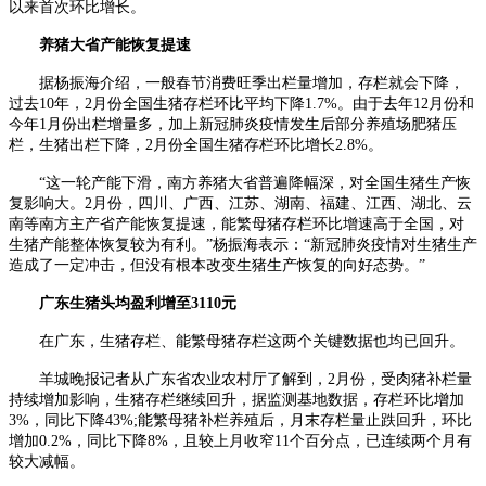
以来首次环比增长。
养猪大省产能恢复提速
据杨振海介绍，一般春节消费旺季出栏量增加，存栏就会下降，
过去10年，2月份全国生猪存栏环比平均下降1.7%。由于去年12月份和
今年1月份出栏增量多，加上新冠肺炎疫情发生后部分养殖场肥猪压
栏，生猪出栏下降，2月份全国生猪存栏环比增长2.8%。
“这一轮产能下滑，南方养猪大省普遍降幅深，对全国生猪生产恢
复影响大。2月份，四川、广西、江苏、湖南、福建、江西、湖北、云
南等南方主产省产能恢复提速，能繁母猪存栏环比增速高于全国，对
生猪产能整体恢复较为有利。”杨振海表示：“新冠肺炎疫情对生猪生产
造成了一定冲击，但没有根本改变生猪生产恢复的向好态势。”
广东生猪头均盈利增至3110元
在广东，生猪存栏、能繁母猪存栏这两个关键数据也均已回升。
羊城晚报记者从广东省农业农村厅了解到，2月份，受肉猪补栏量
持续增加影响，生猪存栏继续回升，据监测基地数据，存栏环比增加
3%，同比下降43%;能繁母猪补栏养殖后，月末存栏量止跌回升，环比
增加0.2%，同比下降8%，且较上月收窄11个百分点，已连续两个月有
较大减幅。