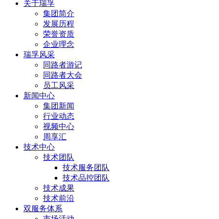
关于瑞孚
集团简介
发展历程
荣誉资质
企业理念
瑞孚风采
同路者游记
同路者大会
员工风采
新闻中心
集团新闻
行业动态
视频中心
周享汇
技术中心
技术团队
技术服务团队
技术品控团队
技术成果
技术前沿
双服务体系
市场活动