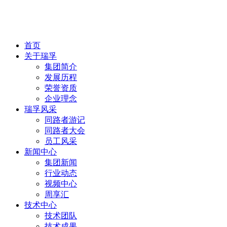
首页
关于瑞孚
集团简介
发展历程
荣誉资质
企业理念
瑞孚风采
同路者游记
同路者大会
员工风采
新闻中心
集团新闻
行业动态
视频中心
周享汇
技术中心
技术团队
技术成果