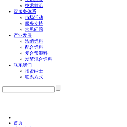
技术前沿
双服务体系
市场活动
服务支持
常见问题
产业发展
浓缩饲料
配合饲料
复合预混料
发酵混合饲料
联系我们
招贤纳士
联系方式
首页