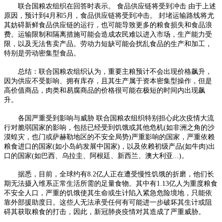
联合国粮农组织在回答时表示。 食品供应链将受到冲击 由于上述
原因，预计到4月和5月，食品供应链将受到冲击。 封堵运输路线将尤
其妨碍新鲜食品供应链的运行，也可能导致更多的粮食损失和食品浪
费。运输限制和隔离措施可能会造成农民难以进入市场，生产能力受
限，以及无法售卖产品。劳动力短缺可能会扰乱食品的生产和加工，
特别是劳动密集型食品。
总结：联合国粮农组织认为，重要主粮预计不会出现价格飙升，
因为供应不受影响、拥有库存，且其生产属于资本密集型操作，但是
高价值商品，肉类和易腐商品的价格很可能在极短的时间内出现飙
升。
各国严重受到影响与威胁 联合国粮农组织特别担心此次疫情大流
行对脆弱国家的影响，包括已经受到饥饿或其他危机(如非洲之角的沙
漠蝗灾，也门或萨赫勒地区的不安全局势)严重影响的国家，严重依赖
粮食进口的国家(如小岛屿发展中国家)，以及依赖初级产品(如牛肉)出
口的国家(如巴西、乌拉圭、阿根廷、新西兰、澳大利亚...)。
据悉，目前，全球约有8.2亿人正在遭受慢性饥饿的折磨，他们长
期无法摄入维系正常生活所需的足量食物。其中有1.13亿人为重度粮食
不安全人口，严重的饥饿使其生命或生计陷入紧急危险境地，只能依
靠外部援助度日。这些人无法承受任何有可能进一步破坏其生计或阻
碍其获取粮食的打击，因此，新冠肺炎疫情对其造成了严重威胁。