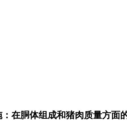
施：在胴体组成和猪肉质量方面