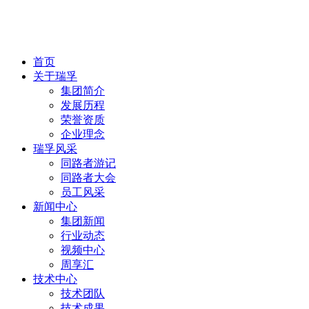
首页
关于瑞孚
集团简介
发展历程
荣誉资质
企业理念
瑞孚风采
同路者游记
同路者大会
员工风采
新闻中心
集团新闻
行业动态
视频中心
周享汇
技术中心
技术团队
技术成果