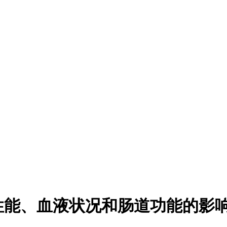
性能、血液状况和肠道功能的影