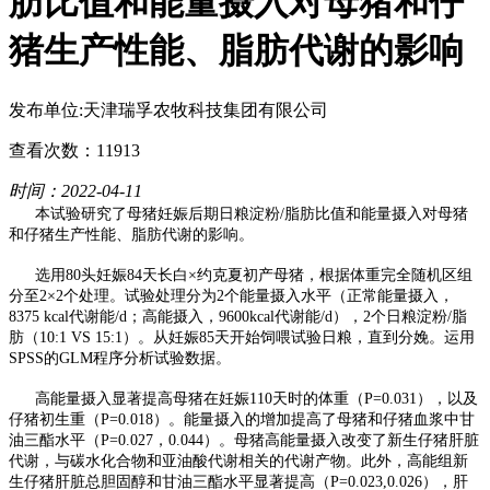
肪比值和能量摄入对母猪和仔
猪生产性能、脂肪代谢的影响
发布单位:天津瑞孚农牧科技集团有限公司
查看次数：11913
时间：2022-04-11
本试验研究了母猪妊娠后期日粮淀粉/脂肪比值和能量摄入对母猪
和仔猪生产性能、脂肪代谢的影响。
选用80头妊娠84天长白×约克夏初产母猪，根据体重完全随机区组
分至2×2个处理。试验处理分为2个能量摄入水平（正常能量摄入，
8375 kcal代谢能/d；高能摄入，9600kcal代谢能/d），2个日粮淀粉/脂
肪（10:1 VS 15:1）。从妊娠85天开始饲喂试验日粮，直到分娩。运用
SPSS的GLM程序分析试验数据。
高能量摄入显著提高母猪在妊娠110天时的体重（P=0.031），以及
仔猪初生重（P=0.018）。能量摄入的增加提高了母猪和仔猪血浆中甘
油三酯水平（P=0.027，0.044）。母猪高能量摄入改变了新生仔猪肝脏
代谢，与碳水化合物和亚油酸代谢相关的代谢产物。此外，高能组新
生仔猪肝脏总胆固醇和甘油三酯水平显著提高（P=0.023,0.026），肝