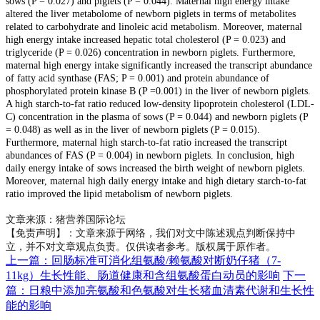
sows (P = 0.027) and piglets (P = 0.044). Maternal high energy intake
altered the liver metabolome of newborn piglets in terms of metabolites
related to carbohydrate and linoleic acid metabolism. Moreover, maternal
high energy intake increased hepatic total cholesterol (P = 0.023) and
triglyceride (P = 0.026) concentration in newborn piglets. Furthermore,
maternal high energy intake significantly increased the transcript abundance
of fatty acid synthase (FAS; P = 0.001) and protein abundance of
phosphorylated protein kinase B (P =0.001) in the liver of newborn piglets.
A high starch-to-fat ratio reduced low-density lipoprotein cholesterol (LDL-
C) concentration in the plasma of sows (P = 0.044) and newborn piglets (P
= 0.048) as well as in the liver of newborn piglets (P = 0.015).
Furthermore, maternal high starch-to-fat ratio increased the transcript
abundances of FAS (P = 0.004) in newborn piglets. In conclusion, high
daily energy intake of sows increased the birth weight of newborn piglets.
Moreover, maternal high daily energy intake and high dietary starch-to-fat
ratio improved the lipid metabolism of newborn piglets.
文章来源：猪营养国际论坛
【免责声明】：文章来源于网络，我们对文中陈述观点判断保持中
立，并不对文章观点负责。仅供读者参考。版权属于原作者。
上一篇：回肠标准可消化组氨酸/赖氨酸对断奶仔猪（7-
11kg）生长性能、肠道健康和含组氨酸蛋白动员的影响
下一
篇：日粮中添加亮氨酸和色氨酸对生长猪血清素代谢和生长性
能的影响