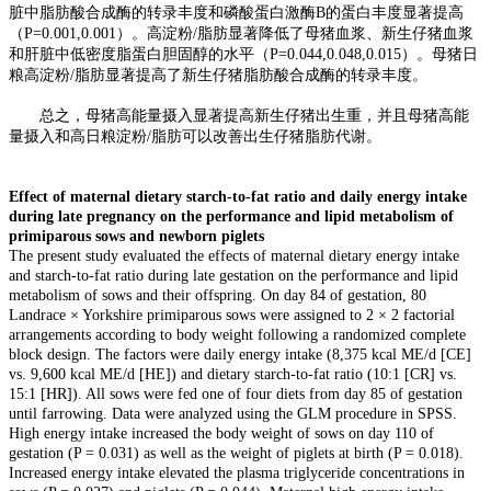
脏中脂肪酸合成酶的转录丰度和磷酸蛋白激酶B的蛋白丰度显著提高
（P=0.001,0.001）。高淀粉/脂肪显著降低了母猪血浆、新生仔猪血浆
和肝脏中低密度脂蛋白胆固醇的水平（P=0.044,0.048,0.015）。母猪日
粮高淀粉/脂肪显著提高了新生仔猪脂肪酸合成酶的转录丰度。
总之，母猪高能量摄入显著提高新生仔猪出生重，并且母猪高能
量摄入和高日粮淀粉/脂肪可以改善出生仔猪脂肪代谢。
Effect of maternal dietary starch-to-fat ratio and daily energy intake
during late pregnancy on the performance and lipid metabolism of
primiparous sows and newborn piglets
The present study evaluated the effects of maternal dietary energy intake
and starch-to-fat ratio during late gestation on the performance and lipid
metabolism of sows and their offspring. On day 84 of gestation, 80
Landrace × Yorkshire primiparous sows were assigned to 2 × 2 factorial
arrangements according to body weight following a randomized complete
block design. The factors were daily energy intake (8,375 kcal ME/d [CE]
vs. 9,600 kcal ME/d [HE]) and dietary starch-to-fat ratio (10:1 [CR] vs.
15:1 [HR]). All sows were fed one of four diets from day 85 of gestation
until farrowing. Data were analyzed using the GLM procedure in SPSS.
High energy intake increased the body weight of sows on day 110 of
gestation (P = 0.031) as well as the weight of piglets at birth (P = 0.018).
Increased energy intake elevated the plasma triglyceride concentrations in