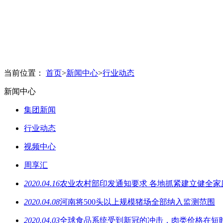
当前位置：
首页
>
新闻中心
>
行业动态
新闻中心
集团新闻
行业动态
视频中心
周享汇
2020.04.16
农业农村部印发通知要求 各地抓紧建立健全家
2020.04.08
河南将500头以上规模猪场全部纳入监测范围
2020.04.03
全球食品系统受到新冠的冲击，肉类价格在短