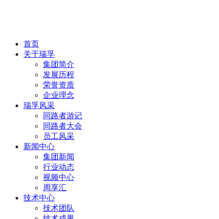
首页
关于瑞孚
集团简介
发展历程
荣誉资质
企业理念
瑞孚风采
同路者游记
同路者大会
员工风采
新闻中心
集团新闻
行业动态
视频中心
周享汇
技术中心
技术团队
技术成果